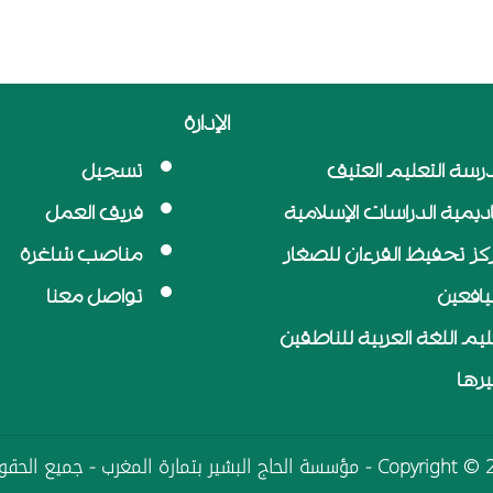
الإدارة
رسة التعليم العتيق
تسجيل
اديمية الدراسات الإسلامية
فريق العمل
كز تحفيظ القرءان للصغار
مناصب شاغرة
ليافعين
تواصل معنا
ليم اللغة العربية للناطقين
يرها
اج البشير بتمارة المغرب - جميع الحقوق محفوظة