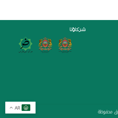
شركاؤنا
AR