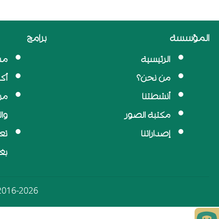
المؤسسة
برامج
الرئيسية
مد
من نحن؟
أك
أنشطتنا
مر
مكتبة الصور
وا
إصداراتنا
تع
بغ
Copyright © 2016-2026 - مؤسسة الح