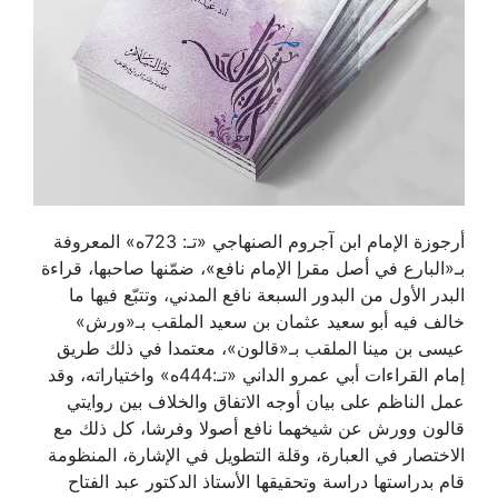
أرجوزة الإمام ابن آجروم الصنهاجي «تـ: 723ه» المعروفة
بـ«البارع في أصل مقرإ الإمام نافع»، ضمّنها صاحبها، قراءة
البدر الأول من البدور السبعة نافع المدني، وتتبّع فيها ما
خالف فيه أبو سعيد عثمان بن سعيد الملقب بـ«ورش»
عيسى بن مينا الملقب بـ«قالون»، معتمدا في ذلك طريق
إمام القراءات أبي عمرو الداني «تـ:444ه» واختياراته، وقد
عمل الناظم على بيان أوجه الاتفاق والخلاف بين روايتي
قالون وورش عن شيخهما نافع أصولا وفرشا، كل ذلك مع
الاختصار في العبارة، وقلة التطويل في الإشارة، المنظومة
قام بدراستها دراسة وتحقيقها الأستاذ الدكتور عبد الفتاح