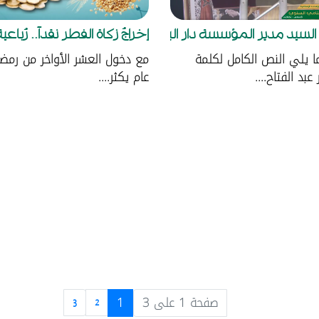
لسيد مدير المؤسسة دار البشير....
إخراجُ زكاة الفطر نقداً.. رُباعية
 يلي النص الكامل لكلمة
مع دخول العشر الأواخر من رمض
عبد الفتاح....
عام يكثر....
صفحة
صفحة
صفحة
صفحة 1 على 3
1
3
2