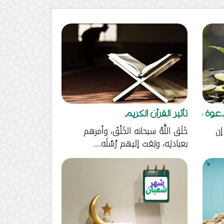
وة ملكية....
تأثير القرآن الكريم
إن
خَلَق اللَّهُ سبحانه الخَلْقَ، وأمرهم
بعبادتِه، وبَعَث إليهم رُسُلَه....