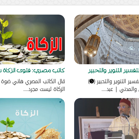
تفسير التنوير والتحبير
كاتب مصري: فتوى الزكاة دع
فسير التنوير والتحبير (➎)
قال الكاتب المصري هاني ضوة 
المدني | عبد....
الزكاة ليست مجرد....