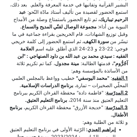
البشير القرآنية وتفانيها في خدمة المعرفة والعلم. بعد ذلك،
استمع الحضور لقصيدة من تأليف أستاذ مادّة النّحو:
عبد
الرحيم تيباريك،
ثم تابع الحضور باستمتاع وصلة من الأمداح
النبوية من أداء:
مجموعة الوصال لفنّي المديح والسماع.
وقبل توزيع الشهادات، قام الخريجين بقراءة جماعية في ما
تيسّر من
سورة الكهف.
ثم استمع الحضور إلى كلمة خريجي
فوجي: 22-23 و 23-24 الذي أطلق عليه اسم
العلامة
الفقيه : سيدي محمد بن عبد الله بن داود الصنهاجي : "ابن
آجُرُّوم"،
قدمتها الطالبة:
مينة مجدول
، كما تم تكريم ثلاثة
من الأساتذة بالمؤسسة وهم:
1.الفقيه
:
"محمد اليوسفي"
خطيب وواعظ بالمجلس العلمي
المحلّي الصخيرات – تمارة،
برنامج الدراسات الإسلامية.
2.المدرّسة
: "فاطمة دادة" محفظة القرءان الكريم ببرنامج
التعليم العتيق منذ سنة 2014،
برنامج التعليم العتيق.
3.المدرّسة
: "خديجة الأزرق" محفظة القرءان الكريم،
برنامج
الأطفال.
و ثلاثة من الطلبة وهم:
إبراهيم العبدي
:
الرّتبة الأولى في برنامج التعليم العتيق
للموسم الدّراسي : 2023/2024
، بميزة حسن جدا.