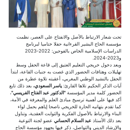
تحت شعار الارتباط بالأصل والانفتاح على العصر، نظمت
مؤسسة الحاج البشير القرءانية حفلا ختاميا لبرنامج
الدراسات الإسلامية الخاص بالفوجين: 2022-2023
و2023-2024.
وبعد دخول خريجي التعليم العتيق إلى قاعة الحفل وسط
تهليلات وهتافات الحضور الذي غصت به جنبات القاعة، ابتدأ
الحفل بالنشيد الوطني المغربي، أعقبته تلاوة عطرة من
آيات الذكر الحكيم تلاها القارئ:
ياسر السعودي،
بعد ذلك تايع
الحضور كلمة مدير المؤسسة
"الدكتور عبد الفتاح الفريسي"
،
أكد فيها على أهمية ترسيخ مبادئ العلم والمعرفة في الأمة،
كما تقدم بتهانيه الحارة للخريجي ناصحا إياهم بحمل لواء
البناء والارتباط بالأصول الفكرية والثوابت العقدية، وتناول
بعد ذلك الأستاذ
عبد السلام الحساني
عضو لجنة التوعية
والإرشاد الديني والتواصل، ذكر فيها بجهود مؤسسة الحاج