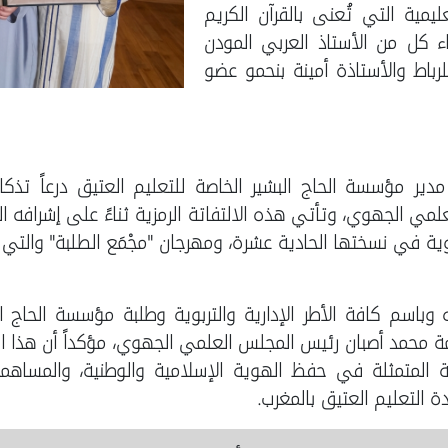
مية التي تُعنى بالقرآن الكريم
ء كل من الأستاذ العربي المودن
باط والأستاذة أمينة بنحمو عضو
مدير مؤسسة الحاج البشير الخاصة للتعليم العتيق درعاً تذكار
مي الجهوي، وتأتي هذه الالتفاتة الرمزية ثناءً على إشرافه ال
نوية في نسختها الحادية عشرة، ومهرجان "مجْمَع الطلبة" والت
وباسم كافة الأطر الإدارية والتربوية وطلبة مؤسسة الحاج ال
مة محمد أصبان رئيس المجلس العلمي الجهوي، مؤكداً أن هذا ال
بيلة المتمثلة في حفظ الهوية الإسلامية والوطنية، والمسا
ة التعليم العتيق بالمغرب.