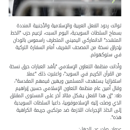
توالت ردود الفعل العربية والإسلامية والأجنبية المنددة
بسماح السلطات السويدية، اليوم السبت، لزعيم حزب "الخط
المتشدد" الدانماركي اليميني المتطرف راسموس بالودان
بإحراق نسخة من المصحف الشريف أمام السفارة التركية
في ستوكهولم.
وأدانت منظمة التعاون الإسلامي "
بأشد العبارات حرق نسخة
من القرآن الكريم في السويد
"، واعتبرت ذلك "
عملا
استفزازيا يستهدف المسلمين ويهين قيمهم المقدسة
"،
وقال أمين عام منظمة التعاون الإسلامي حسين إبراهيم
طه: "
إن هذا الفعل يشكل مثالا آخر على المستوى المقلق
الذي وصلت إليه الإسلاموفوبيا، داعيا السلطات السويدية
إلى اتخاذ الإجراءات اللازمة ضد مرتكبي جريمة الكراهية
هذه
".
عدوان صادر عن الجهل: