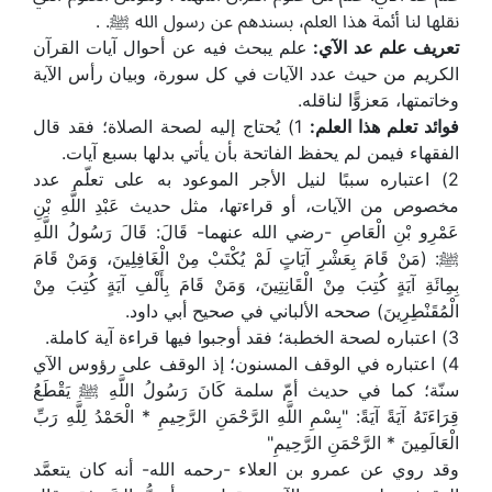
نقلها لنا أئمة هذا العلم، بسندهم عن رسول الله ﷺ. .
تعريف علم عد الآي:
علم يبحث فيه عن أحوال آيات القرآن
الكريم من حيث عدد الآيات في كل سورة، وبيان رأس الآية
وخاتمتها، مَعزوًّا لناقله.
فوائد تعلم هذا العلم:
1) يُحتاج إليه لصحة الصلاة؛ فقد قال
الفقهاء فيمن لم يحفظ الفاتحة بأن يأتي بدلها بسبع آيات.
2) اعتباره سببًا لنيل الأجر الموعود به على تعلّم عدد
مخصوص من الآيات، أو قراءتها، مثل حديث عَبْدِ اللَّهِ بْنِ
عَمْرِو بْنِ الْعَاصِ -رضي الله عنهما- قَالَ: قَالَ رَسُولُ اللَّهِ
ﷺ: (مَنْ قَامَ بِعَشْرِ آيَاتٍ لَمْ يُكْتَبْ مِنْ الْغَافِلِينَ، وَمَنْ قَامَ
بِمِائَةِ آيَةٍ كُتِبَ مِنْ الْقَانِتِينَ، وَمَنْ قَامَ بِأَلْفِ آيَةٍ كُتِبَ مِنْ
الْمُقَنْطِرِينَ) صححه الألباني في صحيح أبي داود.
3) اعتباره لصحة الخطبة؛ فقد أوجبوا فيها قراءة آية كاملة.
4) اعتباره في الوقف المسنون؛ إذ الوقف على رؤوس الآي
سنّة؛ كما في حديث أمّ سلمة كَانَ رَسُولُ اللَّهِ ﷺ يَقْطَعُ
قِرَاءَتَهُ آيَةً آيَةً: "بِسْمِ اللَّهِ الرَّحْمَنِ الرَّحِيمِ * الْحَمْدُ لِلَّهِ رَبِّ
الْعَالَمِينَ * الرَّحْمَنِ الرَّحِيمِ"
وقد روي عن عمرو بن العلاء -رحمه الله- أنه كان يتعمَّد