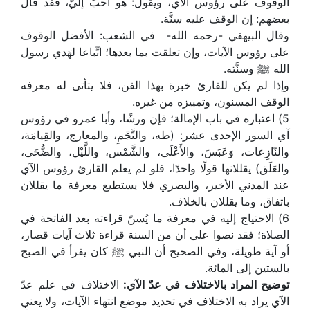
الوقوف على رؤوس الآي، ويقول: هو أحبُّ إليَّ، فقد قال
بعضهم: إن الوقف عليه سنَّة.
وقال البيهقي -رحمه الله- في الشعب: الأفضل الوقوف
على رؤوس الآيات، وإن تعلقت بما بعدها؛ اتِّباعا لهَدي رسول
الله ﷺ وسنَّته.
وإذا لم يكن للقارئ خبرة بهذا الفن، فلا يتأتى له معرفه
الوقف المسنون، وتمييزه من غيره.
5) اعتباره في باب الإمالة؛ فإن ورشًا، وأبا عمرو في رؤوس
آي السور الإحدى عشر: (طه، والنَّجْمِ، والمعارج، والقِيامَة،
والنّازِعات، وَعَبَسَ، والأَعْلَى، والشَّمْس، واللَّيْل، والضُّحَى،
والعَلَق) يقللانها قولًا واحدًا، فلو لم يعلم القارئ رؤوس الآي
عند المدني الأخير، والبصري فلا يستطيع معرفة ما يقللان
باتفاق، وما يقللان بالخلاف.
6) الاحتياج إليه في معرفة ما يُسنّ قراءته بعد الفاتحة في
الصلاة؛ فقد نصوا على أن من السنة قراءة ثلاث آيات قصار،
أو آية طويلة، وفي الصحيح أن النبي ﷺ كان يقرأ في الصبح
بالستين إلى المائة.
توضيح المراد بالاختلاف في عدّ الآي:
الاختلاف في علم عدّ
الآي يراد به الاختلاف في تحديد موضع انتهاء الآيات، ولا يعني