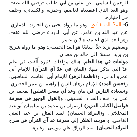
الرحمن السلمي، عن علي بن أبي طالب -رضي الله عنه-،
وهو العد الذي اعتمدناه لعاصم، وحمزة، والكسائي، وخلف
في اختياره.
6-
العدّ الدمشقي
: وهو ما رواه يحيى بن الحارث الذماري،
عن عبد الله بن عامر، عن أبي الدرداء -رضي الله عنه-،
وهو العد الذي اعتمدناه لابن عامر.
وبعضهم يزيد عدًّا سابعًا هو العد الحمصي: وهو ما رواه شريح
بن يزيد، مسندًا إلى خالد بن معدان.
مؤلفات في هذا العلم:
هناك مؤلفات كثيرة أُلّفت في علم
عدّ الىي نذكر منها: (
البيان في عدّ آي القرآن)
للإمام أبي
عمرو الداني، و(
ناظمة الزهر)
للإمام أبي القاسم الشاطبي،
و(
حسن المدد)
للإمام برهان الدين إبراهيم بن عمر الجعبري،
و(
سعادة الدارين
في بيان وعد آي معجز الثقلين)
لمحمد بن
علي بن خلف الحداد الحسيني، و(
القول الوجيز في معرفة
فواصل الكتاب العزيز)
لرضوان بن محمد بن سليمان أبو عيد
المخللاتي، و(
الفرائد الحسان)
لعبد الفتاح بن عبد الغني
القاضي، و(
مرشد الخلان إلى معرفة عد آي القرآن في شرح
الفرائد الحسان)
لعبد الرزاق علي موسى، وغيرها.