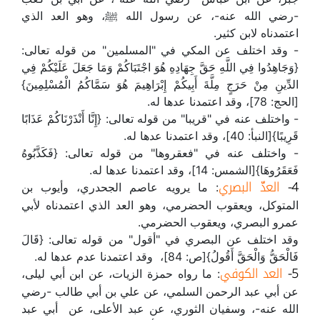
-رضي الله عنه-، عن رسول الله ﷺ، وهو العد الذي
اعتمدناه لابن كثير.
- وقد اختلف عن المكي في "المسلمين" من قوله تعالى:
{وَجَاهِدُوا فِي اللَّهِ حَقَّ جِهَادِهِ هُوَ اجْتَبَاكُمْ وَمَا جَعَلَ عَلَيْكُمْ فِي
الدِّينِ مِنْ حَرَجٍ مِلَّةَ أَبِيكُمْ إِبْرَاهِيمَ هُوَ سَمَّاكُمُ الْمُسْلِمِينَ}
[الحج: 78]، وقد اعتمدنا عدها له.
- واختلف عنه في "قريبا" من قوله تعالى: {إِنَّا أَنْذَرْنَاكُمْ عَذَابًا
قَرِيبًا}[النبأ: 40]، وقد اعتمدنا عدها له.
- واختلف عنه في "فعقروها" من قوله تعالى: {فَكَذَّبُوهُ
فَعَقَرُوهَا}[الشمس: 14]، وقد اعتمدنا عدها له.
4-
العدّ البصري
: ما يرويه عاصم الجحدري، وأيوب بن
المتوكل، ويعقوب الحضرمي، وهو العد الذي اعتمدناه لأبي
عمرو البصري، ويعقوب الحضرمي.
وقد اختلف عن البصري في "أقول" من قوله تعالى: {قَالَ
فَالْحَقُّ وَالْحَقَّ أَقُولُ}[ص: 84]، وقد اعتمدنا عدم عدها له.
5-
العد الكوفي
: ما رواه حمزة الزيات، عن ابن أبي ليلى،
عن أبي عبد الرحمن السلمي، عن علي بن أبي طالب -رضي
الله عنه-، وسفيان الثوري، عن عبد الأعلى، عن أبي عبد