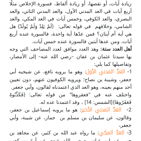
زيادة آيات، أو نقصها، أو زيادة ألفاظ، فسورة الإخلاص مثلًا
أربع آيات في العد المدني الأول، والعد المدني الثاني، والعد
البصري، والعد الكوفي، وخمس آيات في العد المكي، والعد
الشامي، وخلافهم في قوله تعالى: {لَمْ يَلِدْ وَلَمْ يُولَدْ} هل
هي آية أم آيتان؟ فمن عدّها آية واحدة، فالسورة عنده أربع
آيات، ومن عدها آيتين فالسورة عنده خمس آيات.
أهل العدد ستة:
وهذ العدد موافق لعدد المصاحف التي وجه
بها سيدنا عثمان بن عفان -رضي الله عنه- إلى الأمصار،
وتفاصيلها كما يلي:
العدّ المدني الأول
1-
: وهو ما يرويه نافع، عن شيخيه أبي
جعفر، وشيبة بن نصاح؛ ويرويه الكوفيون عنهم، دون تعيين
أحد منهم بعينه، وهو العد الذي اعتمدناه لقالون، وأبي جعفر.
واختلف عنه في "فعقروها" من قوله تعالى: {فَكَذَّبُوهُ
فَعَقَرُوهَا}[الشمس: 14] ، وقد اعتمدنا عده له.
العدّ المدني الأخير
2-
: هو ما يرويه إسماعيل بن جعفر،
وقالون، عن سليمان بن مسلم بن جماز، عن شيبة، وأبي
جعفر،
3-
العدّ المكي
: ما رواه عبد الله بن كثير، عن مجاهد بن
جبر، عن ابن عباس -رضي الله عنه-، عن أبيّ بن كعب