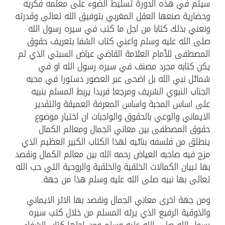
سيتم في هذه الدورة تسليط الضوء على معلمه فكريه
وحضارية صنعها العقل المغربي بتوفيق الله تعالى وقدرته
ونعني بذلك كتابا من اجل ما كتب في سيره رسول الله
صلى الله عليه وسلم واعني كتاب الشفا بتعريف حقوق
المصطفى للأمام العلامة القاضي عياض السبتي الذي لم
يكن كتابه مجرد مصنف في سيره رسول الله او في
شمائل نبي الله بل اضحى عبر العصور دستورا في محبه
الجناب النبوي الشريف ومرجعا فريدا يربط المسلم بنبيه
على اساس المحبة واساس المعرفة العميقة والتقدير
الايماني والوعي بالحقوق والواجبات ان اختيار موضوع
حقوق المصطفى بين معاني الجمال ومعالم الكمال
ينطلق من فلسفه بنائيه لهذا الكتاب الكبير العظيم الذي
مزج فيه صاحبه العياض رحمه الله بين معالم الكمال ونقصد
بها تبيان الكمالات الخلقية والخلقية والروحية التي حب الله
تعالى بها نبيه صلى الله عليه وسلم هذا من جهة.
ومن جهة اخرى معاني الجمال ونقصد بها الاثر الايماني
والذوقية الرفيع الذي يرثه المسلم من خلال كتب سيره
رسول الله صلى الله عليه وسلم ومن اجلها كتاب الشفاء