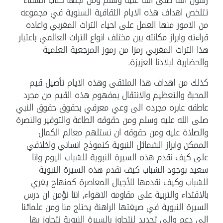
تتلخص اهداف هذه الايام الثقافية السنوية في مجموعه
من الامور منها العمل على احياء التراث المغربي واعاده
قراءته وابراز مكانته بين مختلف انواع التراث العالمي باعتبار
هذا التراث المغربي رمزا من رموز المرجعية العلمية
والحضارية لبلادنا العزيزة.
كذلك من اهداف هذا الملتقى وهذه الايام تأصيل قيم
المحبة والتعظيم والانتقال بمفهوم هذه القيم من مجرد
عاطفه عابره مجرده الى وعي معرفي بحقوق حقوق النبي
صلى الله عليه وسلم ومن حقوقه الطاعة والتوقير والنصرة
والصلاة عليه ومن حقوقه ان نستلهم معالم الكمال
الممكن وابراز الشمائل النبوية كنموذج انساني واخلاقي
على كيف نقدم هذه السيرة النبوية للشباب اليوم وانا
سعيد بوجود الشباب كيف نقدم هذه السيرة النبوية
للشباب وكيف نقدمها للأجيال المعاصرة كمنهاج يغري
بالاقتداء والتربية على مقاومه الاهواء, اننا نؤمن ان درس
السيرة النبوية في صيغتها الراهنة يحتاج منا ومن علمائنا
الى دعم والى تجديد لنتجاوز بالسيرة النبوية نتجاوز بها