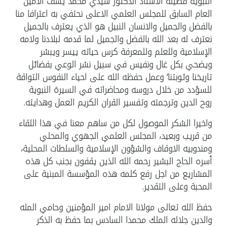
النبوية فضيلة الاستاذ الدكتور سيدي محمد يسف الامين
العام السابق للمجلس العلمي الاعلى نحتفي به اعترافا منا
بالفضل والجميل والانسان النبيل هو الذي يعترف بالجميل
نعترف له بعد الله بالفضل والجميل لما قدمه لبلادنا ولامه
الإسلامية وللعلم وللمعرفة كرس حياته ييسر ويبشر
ويضحي بكل غال ونفيس في سبيل نشر الوعي بفضائل
تاريخنا وثوبتنا’ وعمل حفظه الله على احياء النفوس التواقة
للسؤدد من خلال دروسه ومحاضراته في السيرة النبوية
روح الدين وترجمته وتفسير القران الكريم العمل وهدايته.
واخيرا الشكر الموصول لكل من ساهم معنا في هذا اللقاء
من قريب وبعيد، المجلس العلمي الجهوي والمحلي
ومندوبيه الاوقاف والشؤون الإسلامية والسلطات المحلية،
أسره الحاج البشير رحمه الله الذين يقفون بجنب كل هذه
المشاريع من اجل رفع كلمه هذه المؤسسة المبنية على
المحبة وعلى التقدير.
حفظ الله تعالى مولانا الامام امير المؤمنين وحامي المله
والدين جلاله الملك محمدا السادس بما حفظ به الذكر