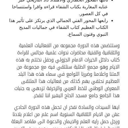
عنايه المغاربة بكتاب الشفاء قراءه واقرا واستنساخا
في كل العصور.
رابعها المحور الفني الجمالي الذي يرتكز على تأثير هذا
الكتاب العظيم كتاب الشفاء في جماليات المديح
النبوي وفنون السماع.
وستتضمن هذه الدورة مجموعه من الفعاليات العلمية
والثقافية والفنية محاضرات ندوات علمية مجالس لقراءة
كتاب دلائل الخيرات الامام الجزولي وحفل نختتم به هذه
الايام وهو مجمع الطلبة سنلتقي فيه مع مجموعة من
ائمتنا واعلامنا وضررنا اللوامع في سماء هذه هذا البلد
العظيم نحتفي بهم كذلك من فعاليات هذا الملتقى
المعرض الوطني للخط العربي والزخرفة تزدهي به جنبات
هذا الجامع جامع مسجد الحاج البشير اننا لنفخر.
ايها السيدات والسادة نفخر ان تحمل هذه الدورة الحادي
عش من الايام الثقافية السنوية اسم علم من اعلام بلادنا
ورجل حمل رايه العلم والايمان والدعوة الى مقاصد البعثة