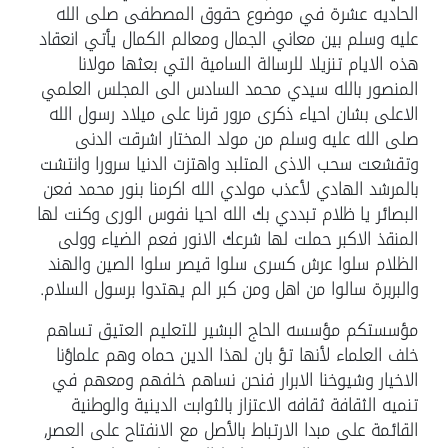
الحاديه عشرة في موضوع حقوق المصطفى صلى الله
عليه وسلم بين معاني الجمال ومعالم الكمال يأتي انعقاد
هذه الايام تنزيلا للرسالة السامية التي بعثها مولانا
المنصور بالله سيدي محمد السادس الى المجلس العلمي
الاعلى بشان احياء ذكرى مرور قرنا على ميلاد رسول الله
صلى الله عليه وسلم من مولد المختار اشرقت الدنى
وتقشعت سحب الاذى المتلبد واهتزت الدنيا سرورا وانتشت
بالمرشد الهادي لأعذب مولدي الله اكرمنا بنور محمد فعن
البصائر يا ظلام تبددي بك الله احيا نفوس الورى وكنت لها
المنقذ الاكبر حملت لها شرعك الانور فعم الضياء وولى
الظلام سلوا عرش كسرى سلوا قيصر سلوا الصين والهند
والبربرة سالوا من اهل ومن كبر الم يهتدوا برسول السلام.
مؤسستكم مؤسسه الحاج البشير للتعليم العتيق تساهم
خلف العلماء لأنها تؤ بان لهذا الدين حماه وهم علماؤنا
الاخيار وشيوخنا الابرار فنحن نساهم خلفهم ومعهم في
تنميه الثقافة ثقافه الاعتزاز بالثوابت الدينية والوطنية
القائمة على مبدا الارتباط بالأصل مع الانفتاح على العصر,