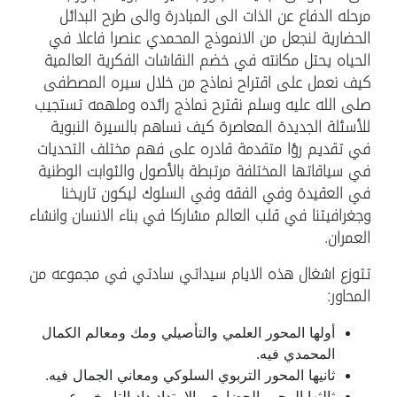
مرحله الدفاع عن الذات الى المبادرة والى طرح البدائل
الحضارية لنجعل من الانموذج المحمدي عنصرا فاعلا في
الحياه يحتل مكانته في خضم النقاشات الفكرية العالمية
كيف نعمل على اقتراح نماذج من خلال سيره المصطفى
صلى الله عليه وسلم نقترح نماذج رائده وملهمه تستجيب
للأسئلة الجديدة المعاصرة كيف نساهم بالسيرة النبوية
في تقديم رؤا متقدمة قادره على فهم مختلف التحديات
في سياقاتها المختلفة مرتبطة بالأصول والثوابت الوطنية
في العقيدة وفي الفقه وفي السلوك ليكون تاريخنا
وجغرافيتنا في قلب العالم مشاركا في بناء الانسان وانشاء
العمران.
تتوزع اشغال هذه الايام سيداتي سادتي في مجموعه من
المحاور:
أولها المحور العلمي والتأصيلي ومك ومعالم الكمال
المحمدي فيه.
ثانيها المحور التربوي السلوكي ومعاني الجمال فيه.
ثالثها المحور الحضاري والامتداد داد التاريخي عبر