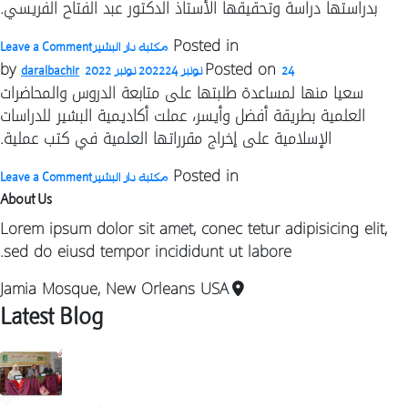
بدراستها دراسة وتحقيقها الأستاذ الدكتور عبد الفتاح الفريسي.
n
Posted in
مكتبة دار البشير
Leave a Comment
ن
by
Posted on
24 نونبر 2022
24 نونبر 2022
daralbachir
ا
سعيا منها لمساعدة طلبتها على متابعة الدروس والمحاضرات
ف
العلمية بطريقة أفضل وأيسر، عملت أكاديمية البشير للدراسات
ق
الإسلامية على إخراج مقرراتها العلمية في كتب عملية.
ا
n
Posted in
ن
مكتبة دار البشير
Leave a Comment
ا
–
About Us
ا
د
Lorem ipsum dolor sit amet, conec tetur adipisicing elit,
و
sed do eiusd tempor incididunt ut labore.
Jamia Mosque, New Orleans USA
Latest Blog