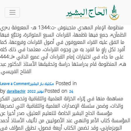
Category:
مكتبة دار البشير
by
Posted on
24 نونبر 2022
daralbachir
منظومة الإمام المهدي متجينوش -ت:1344 هـ- المعروفة بـ«ري
الظمآن»، جمع فيها ناظمها، القراءات السبع المتواترة، وتتبّع فيها
ما اتفق عليه القراء المعروفون في أصول القراءات وفروعها، كما
أفرد لكل راوٍ ما انفرد به من وجوه القراءات، معتمدا في ذلك كله
على ما جاء في اختيارات إمام القراءات أبي عمرو الداني «تـ:444
هـ»، المنظومة قام بدراستها دراسة وتحقيقها الأستاذ الدكتور عبد
الفتاح الفريسي.
n
Posted in
مكتبة دار البشير
Leave a Comment
ن
by
Posted on
24 نونبر 2022
daralbachir
ر
مساهمة منها في إثراء الخزانة العلمية والثقافية وتحصين الفكر
ا
والذات، وضمن سلسلة الإصدارات العلمية والثقافية التي تصدرها
ف
مؤسسة الحاج البشير الخاصة للتعليم العتيق، صدر أخيرا عن
ا
المؤسسة كتاب الأمر والنهي عند الأصوليين من تأليف الأستاذ أحمد
ا
البويزمارني، وقد تضمن الكتاب أربعة فصول، تطرق المؤلف في