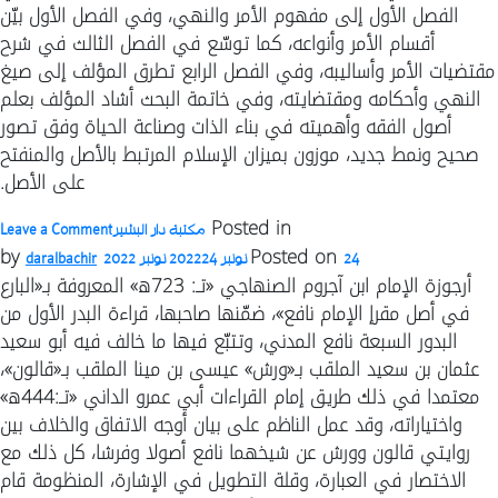
–
الفصل الأول إلى مفهوم الأمر والنهي، وفي الفصل الأول بيّن
د
أقسام الأمر وأنواعه، كما توسّع في الفصل الثالث في شرح
و
مقتضيات الأمر وأساليبه، وفي الفصل الرابع تطرق المؤلف إلى صيغ
النهي وأحكامه ومقتضايته، وفي خاتمة البحث أشاد المؤلف بعلم
أصول الفقه وأهميته في بناء الذات وصناعة الحياة وفق تصور
صحيح ونمط جديد، موزون بميزان الإسلام المرتبط بالأصل والمنفتح
على الأصل.
n
Posted in
مكتبة دار البشير
Leave a Comment
ك
by
Posted on
24 نونبر 2022
24 نونبر 2022
daralbachir
ا
أرجوزة الإمام ابن آجروم الصنهاجي «تـ: 723ه» المعروفة بـ«البارع
و
في أصل مقرإ الإمام نافع»، ضمّنها صاحبها، قراءة البدر الأول من
ع
البدور السبعة نافع المدني، وتتبّع فيها ما خالف فيه أبو سعيد
ا
عثمان بن سعيد الملقب بـ«ورش» عيسى بن مينا الملقب بـ«قالون»،
معتمدا في ذلك طريق إمام القراءات أبي عمرو الداني «تـ:444ه»
واختياراته، وقد عمل الناظم على بيان أوجه الاتفاق والخلاف بين
روايتي قالون وورش عن شيخهما نافع أصولا وفرشا، كل ذلك مع
الاختصار في العبارة، وقلة التطويل في الإشارة، المنظومة قام