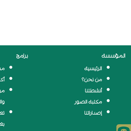
المؤسسة
برامج
الرئيسية
مد
من نحن؟
أك
أنشطتنا
مر
مكتبة الصور
وا
إصداراتنا
تع
بغ